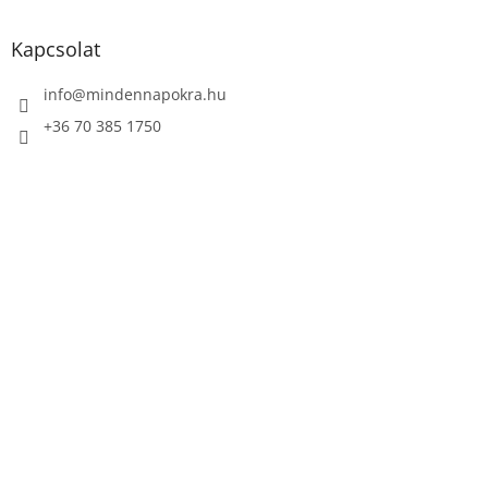
á
b
l
Kapcsolat
é
c
info
@
mindennapokra.hu
+36 70 385 1750