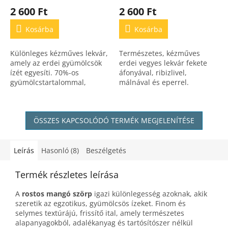
2 600 Ft
2 600 Ft
Kosárba
Kosárba
Különleges kézműves lekvár,
Természetes, kézműves
amely az erdei gyümölcsök
erdei vegyes lekvár fekete
ízét egyesíti. 70%-os
áfonyával, ribizlivel,
gyümölcstartalommal,
málnával és eperrel.
tartósítószer és mesterséges
Datolyával és almával
adalék nélkül készült.
édesítve, hozzáadott cukor
nélkül,
ÖSSZES KAPCSOLÓDÓ TERMÉK MEGJELENÍTÉSE
tartósítószermentesen.
Leírás
Hasonló (8)
Beszélgetés
Termék részletes leírása
A
rostos mangó szörp
igazi különlegesség azoknak, akik
szeretik az egzotikus, gyümölcsös ízeket. Finom és
selymes textúrájú, frissítő ital, amely természetes
alapanyagokból, adalékanyag és tartósítószer nélkül