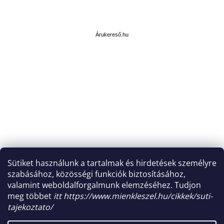
Á
r
u
Árukereső.hu
k
e
r
e
s
ő
Sütiket használunk a tartalmak és hirdetések személyre
szabásához, közösségi funkciók biztosításához,
valamint weboldalforgalmunk elemzéséhez. Tudjon
meg többet
itt https://www.mienkleszel.hu/cikkek/suti-
tajekoztato/
Shoptet készítette