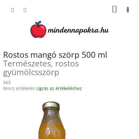
Ugrás
KOSÁR
a
fő
tartalomhoz
Rostos mangó szörp 500 ml
Természetes, rostos
gyümölcsszörp
563
A
Nincs értékelés
Ugrás az értékeléshez
termék
átlagos
értékelése
5-
ből
0,0
csillag.