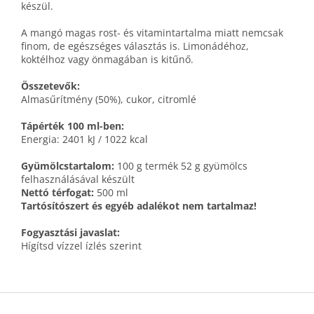
készül.
A mangó magas rost- és vitamintartalma miatt nemcsak
finom, de egészséges választás is. Limonádéhoz,
koktélhoz vagy önmagában is kitűnő.
Összetevők:
Almasűrítmény (50%), cukor, citromlé
Tápérték 100 ml-ben:
Energia: 2401 kJ / 1022 kcal
Gyümölcstartalom:
100 g termék 52 g gyümölcs
felhasználásával készült
Nettó térfogat:
500 ml
Tartósítószert és egyéb adalékot nem tartalmaz!
Fogyasztási javaslat:
Hígítsd vízzel ízlés szerint
L