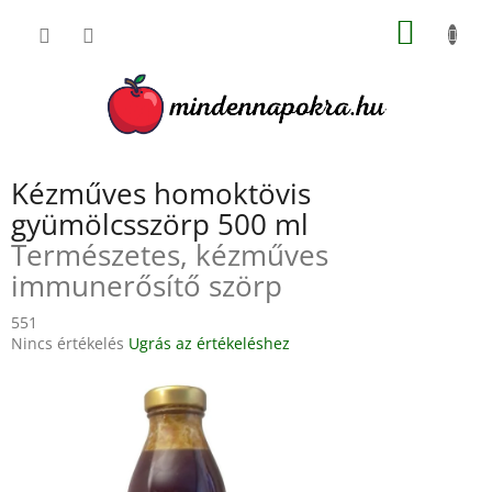
Ugrás
KOSÁR
a
fő
tartalomhoz
Kézműves homoktövis
gyümölcsszörp 500 ml
Természetes, kézműves
immunerősítő szörp
551
A
Nincs értékelés
Ugrás az értékeléshez
termék
átlagos
értékelése
5-
ből
0,0
csillag.