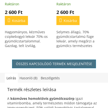
kézműves
Raktáron
Raktáron
2 600 Ft
2 600 Ft
Kosárba
Kosárba
Hagyományos, kézműves
Selymes állagú, 70%
csipkebogyó lekvár 70%-os
gyümölcstartalmú füge
gyümölcstartalommal.
lekvár, amely megőrzi a
Gazdag, telt ízvilág,
gyümölcs természetes
természetes összetevőkből,
édességét. Tartósítószer és
tartósítószer és adalék
mesterséges adalék nélkül.
nélkül.
ÖSSZES KAPCSOLÓDÓ TERMÉK MEGJELENÍTÉSE
Leírás
Hasonló (8)
Beszélgetés
Termék részletes leírása
A
kézműves homoktövis gyümölcsszörp
igazi
vitaminbomba, amely természetes módon támogatja az
immunrendszert. 50% valódi homoktövis-tartalommal