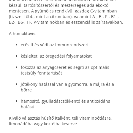
készül, tartósítószertől és mesterséges adalékoktól
mentesen. A gyümölcs rendkívül gazdag C-vitaminban
(tízszer több, mint a citromban), valamint A-, E-, F-, B1-,
B2-, B6-, H-, P-vitaminokban és esszenciális zsírsavakban.
A homoktövis:
erősíti és védi az immunrendszert
késlelteti az öregedési folyamatokat
fokozza az anyagcserét és segíti az optimális
testsúly fenntartását
jótékony hatással van a gyomorra, a májra és a
bőrre
hámosító, gyulladáscsökkentő és antioxidáns
hatású
Kiváló választás hűsítő italként, téli vitaminpótlásra,
limonádéba vagy koktélba keverve.