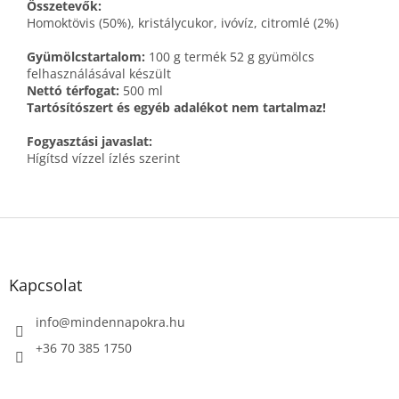
Összetevők:
Homoktövis (50%), kristálycukor, ivóvíz, citromlé (2%)
Gyümölcstartalom:
100 g termék 52 g gyümölcs
felhasználásával készült
Nettó térfogat:
500 ml
Tartósítószert és egyéb adalékot nem tartalmaz!
Fogyasztási javaslat:
Hígítsd vízzel ízlés szerint
L
á
b
l
Kapcsolat
é
c
info
@
mindennapokra.hu
+36 70 385 1750