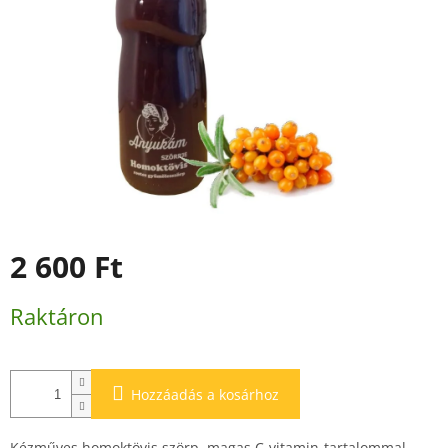
2 600 Ft
Egységár:
Raktáron
Hozzáadás a kosárhoz
Kézműves homoktövis szörp, magas C-vitamin-tartalommal.