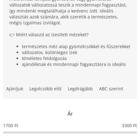
változatok változatossá teszik a mindennapi fogyasztást,
így mindenki megtalálhatja a kedvenc ízét. Ideális
választás azok számára, akik szeretik a természetes,
mégis izgalmas ízvilágot.
👉 Miért válaszd az ízesített mézeket?
természetes méz alap gyümölcsökkel és fűszerekkel
változatos, különleges ízek
kíméletes feldolgozás
ajándéknak és mindennapi fogyasztásra is ideális
T
e
Ajánljuk
Legolcsóbb elöl
Legdrágább
ABC szerint
r
m
é
Ár
k
e
1700
Ft
3300
Ft
k
r