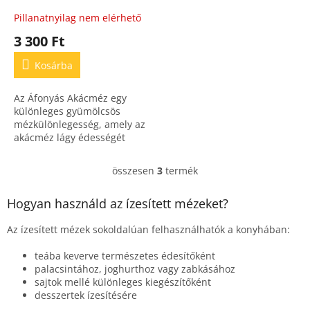
mézkülönlegesség
Pillanatnyilag nem elérhető
akácméz alapon
3 300 Ft
Kosárba
Az Áfonyás Akácméz egy
különleges gyümölcsös
mézkülönlegesség, amely az
akácméz lágy édességét
ötvözi az áfonya friss,
savanykás
összesen
3
termék
L
karakterével.Gazdag
i
vitaminokban és...
s
Hogyan használd az ízesített mézeket?
t
a
Az ízesített mézek sokoldalúan felhasználhatók a konyhában:
i
r
teába keverve természetes édesítőként
á
palacsintához, joghurthoz vagy zabkásához
n
sajtok mellé különleges kiegészítőként
y
desszertek ízesítésére
í