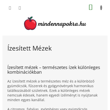
Ugrás
KOSÁR
a
fő
tartalomhoz
Ízesített Mézek
Ízesített mézek – természetes ízek különleges
kombinációkban
Az ízesített mézek a természetes méz és a különböző
gyümölcsök, fűszerek és gyógynövények harmonikus
találkozásából születnek. Ezek a különleges mézek
nemcsak édesek, hanem egyedi ízélményt is nyújtanak
minden egyes kanállal.
A citromos, fahéjas, gyömbéres vagy gyümölcsös