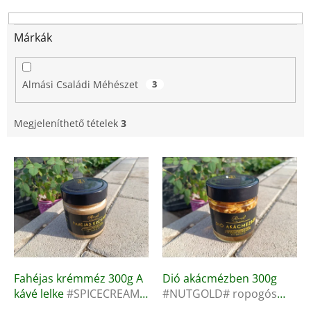
e
n
d
Márkák
e
z
é
Almási Családi Méhészet
3
s
e
Megjeleníthető tételek
3
T
e
r
m
é
k
e
k
l
Fahéjas krémméz 300g A
Dió akácmézben 300g
i
kávé lelke
#SPICECREAM#
#NUTGOLD# ropogós
s
fűszeres
mézkülönlegesség