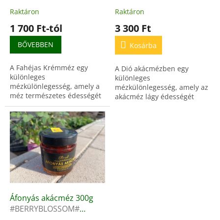
t
mézkülönlegesség
akácméz alapon
Raktáron
Raktáron
á
krémes állaggal
1 700 Ft-tól
3 300 Ft
j
a
BŐVEBBEN
Kosárba
A Fahéjas Krémméz egy
A Dió akácmézben egy
különleges
különleges
mézkülönlegesség, amely a
mézkülönlegesség, amely az
méz természetes édességét
akácméz lágy édességét
ötvözi a fahéj fűszeres
ötvözi a dió ropogós
aromájával.Gazdag
textúrájával és gazdag
antioxidánsokban és ásványi
ízével.Vitaminokban, ásványi
anyagokban –...
anyagokban és...
Áfonyás akácméz 300g
#BERRYBLOSSOM#
gyümölcsös