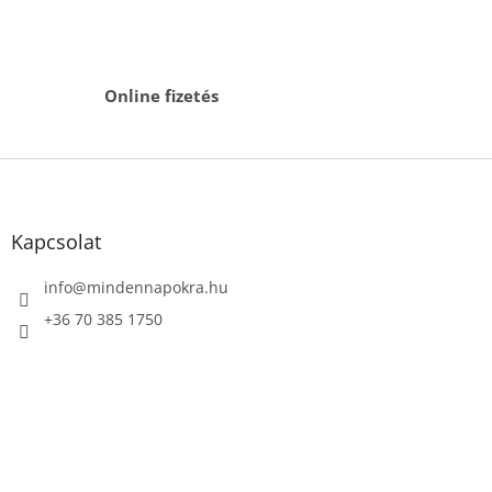
Online fizetés
L
á
b
l
Kapcsolat
é
c
info
@
mindennapokra.hu
+36 70 385 1750