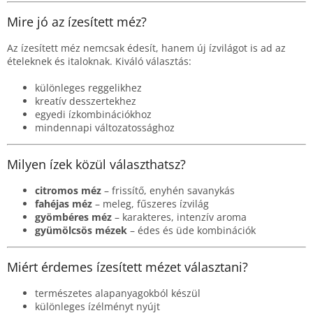
t
Mire jó az ízesített méz?
á
s
Az ízesített méz nemcsak édesít, hanem új ízvilágot is ad az
e
ételeknek és italoknak. Kiváló választás:
l
e
különleges reggelikhez
m
kreatív desszertekhez
e
egyedi ízkombinációkhoz
i
mindennapi változatossághoz
Milyen ízek közül választhatsz?
citromos méz
– frissítő, enyhén savanykás
fahéjas méz
– meleg, fűszeres ízvilág
gyömbéres méz
– karakteres, intenzív aroma
gyümölcsös mézek
– édes és üde kombinációk
Miért érdemes ízesített mézet választani?
természetes alapanyagokból készül
különleges ízélményt nyújt