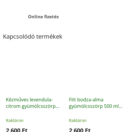
Online fizetés
Kapcsolódó termékek
Kézműves levendula-
Fitt bodza-alma
citrom gyümölcsszörp
gyümölcsszörp 500 ml
500ml
Kézműves szörp,
Egészségtudatos,
természetes
könnyed ízvilág,
Raktáron
Raktáron
alapanyagokból
természetes bodza-alma
2 600 Ft
2 600 Ft
szörp