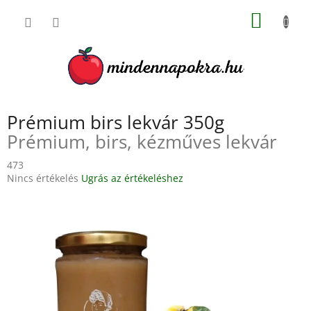
Ugrás
KOSÁR
a
fő
tartalomhoz
Prémium birs lekvár 350g
Prémium, birs, kézműves lekvár
473
A
Nincs értékelés
Ugrás az értékeléshez
termék
átlagos
értékelése
5-
ből
0,0
csillag.