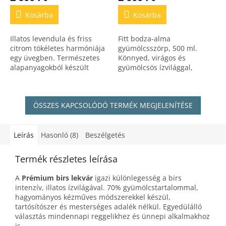
Kosárba
Kosárba
Illatos levendula és friss
Fitt bodza-alma
citrom tökéletes harmóniája
gyümölcsszörp, 500 ml.
egy üvegben. Természetes
Könnyed, virágos és
alapanyagokból készült
gyümölcsös ízvilággal,
kézműves szörp,
hozzáadott cukor és
adalékanyag nélkül.
tartósítószer nélkül.
ÖSSZES KAPCSOLÓDÓ TERMÉK MEGJELENÍTÉSE
Leírás
Hasonló (8)
Beszélgetés
Termék részletes leírása
A
Prémium birs lekvár
igazi különlegesség a birs
intenzív, illatos ízvilágával. 70% gyümölcstartalommal,
hagyományos kézműves módszerekkel készül,
tartósítószer és mesterséges adalék nélkül. Egyedülálló
választás mindennapi reggelikhez és ünnepi alkalmakhoz
is.