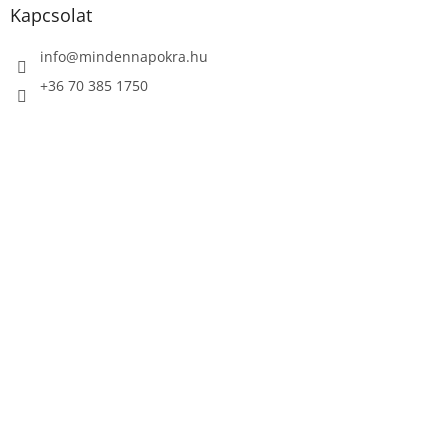
l
Kapcsolat
é
c
info
@
mindennapokra.hu
+36 70 385 1750