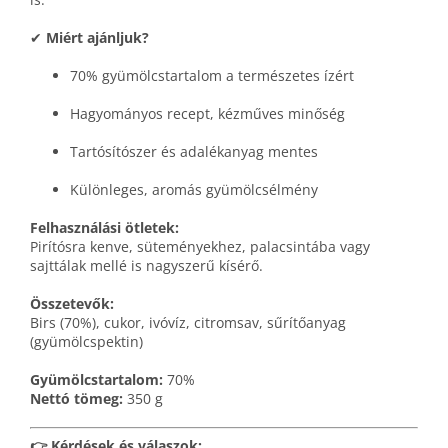
✔
Miért ajánljuk?
70% gyümölcstartalom a természetes ízért
Hagyományos recept, kézműves minőség
Tartósítószer és adalékanyag mentes
Különleges, aromás gyümölcsélmény
Felhasználási ötletek:
Pirítósra kenve, süteményekhez, palacsintába vagy
sajttálak mellé is nagyszerű kísérő.
Összetevők:
Birs (70%), cukor, ivóvíz, citromsav, sűrítőanyag
(gyümölcspektin)
Gyümölcstartalom:
70%
Nettó tömeg:
350 g
👉 Kérdések és válaszok: