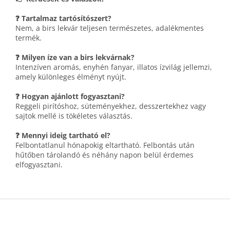
❓ Tartalmaz tartósítószert?
Nem, a birs lekvár teljesen természetes, adalékmentes
termék.
❓ Milyen íze van a birs lekvárnak?
Intenzíven aromás, enyhén fanyar, illatos ízvilág jellemzi,
amely különleges élményt nyújt.
❓ Hogyan ajánlott fogyasztani?
Reggeli pirítóshoz, süteményekhez, desszertekhez vagy
sajtok mellé is tökéletes választás.
❓ Mennyi ideig tartható el?
Felbontatlanul hónapokig eltartható. Felbontás után
hűtőben tárolandó és néhány napon belül érdemes
elfogyasztani.
L
á
b