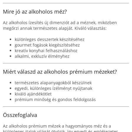
Mire jó az alkoholos méz?
Az alkoholos ízesítés új dimenziót ad a méznek, miközben
megőrzi annak természetes alapját. Kiváló választás:
különleges desszertek készítéséhez
gourmet fogások kiegészítéséhez
kreatív konyhai felhasználáshoz
alkalmi, exkluzív élményhez
Miért válaszd az alkoholos prémium mézeket?
természetes alapanyagokból készülnek
egyedi, különleges ízélményt nyújtanak
kiváló ajándékötlet
prémium minőség és gondos feldolgozás
Összefoglalva
Az alkoholos prémium mézek a hagyományos méz és a
különleges italok világát ötvözik, így egyedi és emlékezetes