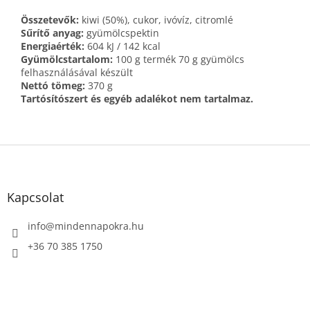
Összetevők:
kiwi (50%), cukor, ivóvíz, citromlé
Sűrítő anyag:
gyümölcspektin
Energiaérték:
604 kJ / 142 kcal
Gyümölcstartalom:
100 g termék 70 g gyümölcs
felhasználásával készült
Nettó tömeg:
370 g
Tartósítószert és egyéb adalékot nem tartalmaz.
L
á
b
l
Kapcsolat
é
c
info
@
mindennapokra.hu
+36 70 385 1750