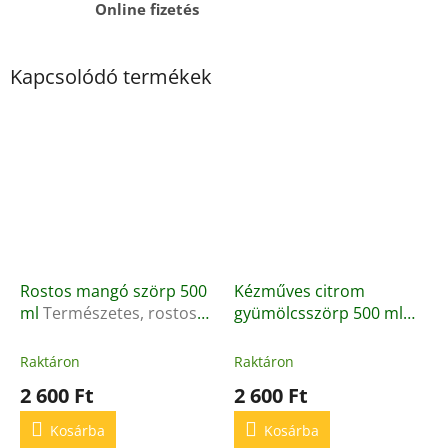
Online fizetés
Kapcsolódó termékek
Rostos mangó szörp 500
Kézműves citrom
ml
Természetes, rostos
gyümölcsszörp 500 ml
gyümölcsszörp
Természetes, kézműves
citromos szörp friss
Raktáron
Raktáron
ízvilággal
2 600 Ft
2 600 Ft
Kosárba
Kosárba