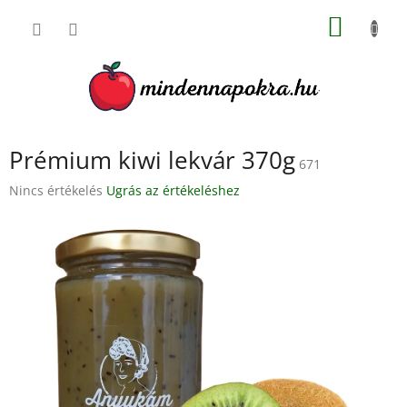
Ugrás
KOSÁR
a
fő
tartalomhoz
Prémium kiwi lekvár 370g
671
A
Nincs értékelés
Ugrás az értékeléshez
termék
átlagos
értékelése
5-
ből
0,0
csillag.