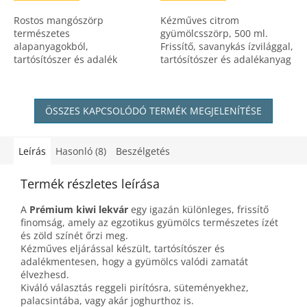
Rostos mangószörp
Kézműves citrom
természetes
gyümölcsszörp, 500 ml.
alapanyagokból,
Frissítő, savanykás ízvilággal,
tartósítószer és adalék
tartósítószer és adalékanyag
nélkül. Frissítő, egzotikus
nélkül.
ízvilág, a nyár minden
cseppjével.
ÖSSZES KAPCSOLÓDÓ TERMÉK MEGJELENÍTÉSE
Leírás
Hasonló (8)
Beszélgetés
Termék részletes leírása
A
Prémium kiwi lekvár
egy igazán különleges, frissítő
finomság, amely az egzotikus gyümölcs természetes ízét
és zöld színét őrzi meg.
Kézműves eljárással készült, tartósítószer és
adalékmentesen, hogy a gyümölcs valódi zamatát
élvezhesd.
Kiváló választás reggeli pirítósra, süteményekhez,
palacsintába, vagy akár joghurthoz is.