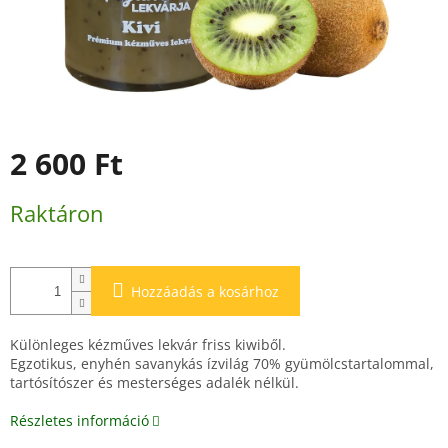
2 600 Ft
Egységár:
Raktáron
Hozzáadás a kosárhoz
Különleges kézműves lekvár friss kiwiből.
Egzotikus, enyhén savanykás ízvilág 70% gyümölcstartalommal,
tartósítószer és mesterséges adalék nélkül.
Részletes információ