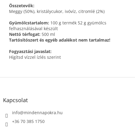
Összetevők:
Meggy (50%), kristálycukor, ivóvíz, citromlé (2%)
Gyümölcstartalom:
100 g termék 52 g gyümölcs
felhasználásával készült
Nettó térfogat:
500 ml
Tartósítószert és egyéb adalékot nem tartalmaz!
Fogyasztási javaslat:
Hígítsd vízzel ízlés szerint
L
á
b
l
Kapcsolat
é
c
info
@
mindennapokra.hu
+36 70 385 1750