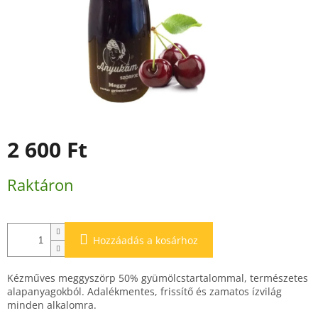
2 600 Ft
Egységár:
Raktáron
Hozzáadás a kosárhoz
Kézműves meggyszörp 50% gyümölcstartalommal, természetes
alapanyagokból. Adalékmentes, frissítő és zamatos ízvilág
minden alkalomra.