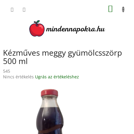
Ugrás
KOSÁR
a
fő
tartalomhoz
Kézműves meggy gyümölcsszörp
500 ml
545
A
Nincs értékelés
Ugrás az értékeléshez
termék
átlagos
értékelése
5-
ből
0,0
csillag.