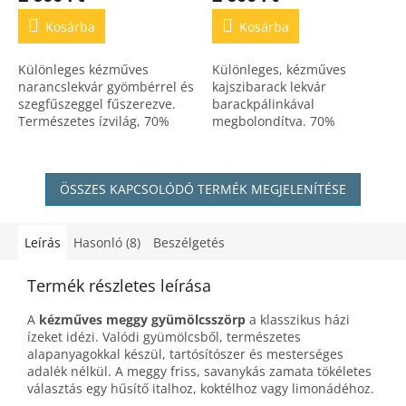
Kosárba
Kosárba
Különleges kézműves
Különleges, kézműves
narancslekvár gyömbérrel és
kajszibarack lekvár
szegfűszeggel fűszerezve.
barackpálinkával
Természetes ízvilág, 70%
megbolondítva. 70%
gyümölcstartalommal,
gyümölcstartalom,
tartósítószer nélkül készítve.
természetes alapanyagok,
tartósítószer nélkül.
ÖSSZES KAPCSOLÓDÓ TERMÉK MEGJELENÍTÉSE
Leírás
Hasonló (8)
Beszélgetés
Termék részletes leírása
A
kézműves meggy gyümölcsszörp
a klasszikus házi
ízeket idézi. Valódi gyümölcsből, természetes
alapanyagokkal készül, tartósítószer és mesterséges
adalék nélkül. A meggy friss, savanykás zamata tökéletes
választás egy hűsítő italhoz, koktélhoz vagy limonádéhoz.