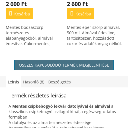
2 600 Ft
2 600 Ft
Kosárba
Kosárba
Mentes bodzaszörp
Mentes eper szörp almával,
természetes
500 ml. Almával édesítve,
alapanyagokból, almával
tartósítószer, hozzáadott
édesítve. Cukormentes,
cukor és adalékanyag nélkül.
adalékmentes és frissítő ital,
Rostos gyümölcsszörp,
a természet üdítő ízével.
természetes ízekkel.
ÖSSZES KAPCSOLÓDÓ TERMÉK MEGJELENÍTÉSE
Leírás
Hasonló (8)
Beszélgetés
Termék részletes leírása
A
Mentes csipkebogyó lekvár datolyával és almával
a
klasszikus csipkebogyó ízvilágot kínálja egészségtudatos
formában.
A datolya és az alma természetes édessége
harmonikusan kiegészíti a csipkebogyó karakteres,