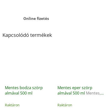
Online fizetés
Kapcsolódó termékek
Mentes bodza szörp
Mentes eper szörp
almával 500 ml
almával 500 ml
Mentes,
természetes rostos
gyümölcsszörp almával
Raktáron
Raktáron
édesítve