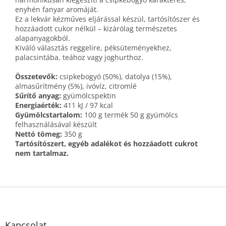
enyhén fanyar aromáját.
Ez a lekvár kézműves eljárással készül, tartósítószer és
hozzáadott cukor nélkül – kizárólag természetes
alapanyagokból.
Kiváló választás reggelire, péksüteményekhez,
palacsintába, teához vagy joghurthoz.
Összetevők:
csipkebogyó (50%), datolya (15%),
almasűrítmény (5%), ivóvíz, citromlé
Sűrítő anyag:
gyümölcspektin
Energiaérték:
411 kJ / 97 kcal
Gyümölcstartalom:
100 g termék 50 g gyümölcs
felhasználásával készült
Nettó tömeg:
350 g
Tartósítószert, egyéb adalékot és hozzáadott cukrot
nem tartalmaz.
L
á
b
l
Kapcsolat