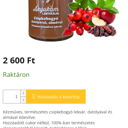
2 600 Ft
Egységár:
Raktáron
Hozzáadás a kosárhoz
Kézműves, természetes csipkebogyó lekvár, datolyával és
almával édesítve.
Hozzáadott cukor nélkül, 100%-ban természetes