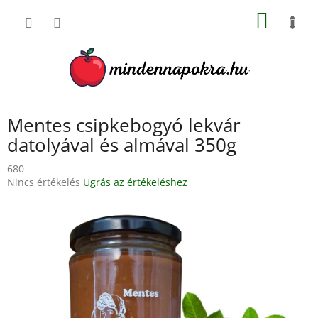
Ugrás
KOSÁR
a
fő
tartalomhoz
Mentes csipkebogyó lekvár
datolyával és almával 350g
680
A
Nincs értékelés
Ugrás az értékeléshez
termék
átlagos
értékelése
5-
ből
0,0
csillag.