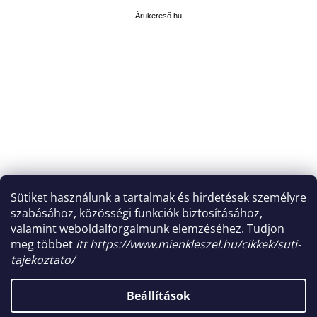
r
u
Árukereső.hu
k
e
r
e
s
ő
Sütiket használunk a tartalmak és hirdetések személyre
szabásához, közösségi funkciók biztosításához,
valamint weboldalforgalmunk elemzéséhez. Tudjon
meg többet
itt https://www.mienkleszel.hu/cikkek/suti-
tajekoztato/
Shoptet készítette
Beállítások
Copyright 2026
mindennapokra.hu
. Minden jog fenntartva.