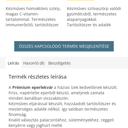
Kézműves homoktövis szörp,
Kézműves szilvaszörp valódi
magas C-vitamin-
gyümölcsből, természetes
tartalommal. Természetes
alapanyagokkal.
immunerősítő, tartósítószer
Tartósítószer és adalék
és adalék nélkül, a
nélkül, a házias ízek
természet erejével.
kedvelőinek.
ÖSSZES KAPCSOLÓDÓ TERMÉK MEGJELENÍTÉSE
Leírás
Hasonló (8)
Beszélgetés
Termék részletes leírása
A
Prémium eperlekvár
a házias ízek kedvelőinek készült.
Friss, napérlelte eperből készül, amelynek zamata
minden kanálban visszaköszön.
Kézműves eljárással készült, hozzáadott tartósítószer és
mesterséges adalék nélkül, így valóban természetes
finomság.
Kiváló választás palacsintához, süteményekhez, reggeli
kenyérre vagy joghurt mellé.