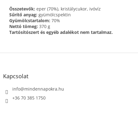
Összetevők:
eper (70%), kristálycukor, ivóvíz
Sűrítő anyag:
gyümölcspektin
Gyümölcstartalom:
70%
Nettó tömeg:
370 g
Tartósítószert és egyéb adalékot nem tartalmaz.
L
á
b
l
Kapcsolat
é
c
info
@
mindennapokra.hu
+36 70 385 1750