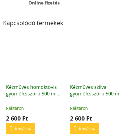
Online fizetés
Kapcsolódó termékek
Kézműves homoktövis
Kézműves szilva
gyümölcsszörp 500 ml
gyümölcsszörp 500 ml
Természetes, kézműves
immunerősítő szörp
Raktáron
Raktáron
2 600 Ft
2 600 Ft
Kosárba
Kosárba