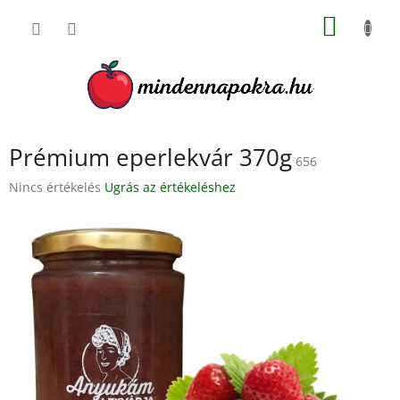
Ugrás
KOSÁR
a
fő
tartalomhoz
Prémium eperlekvár 370g
656
A
Nincs értékelés
Ugrás az értékeléshez
termék
átlagos
értékelése
5-
ből
0,0
csillag.