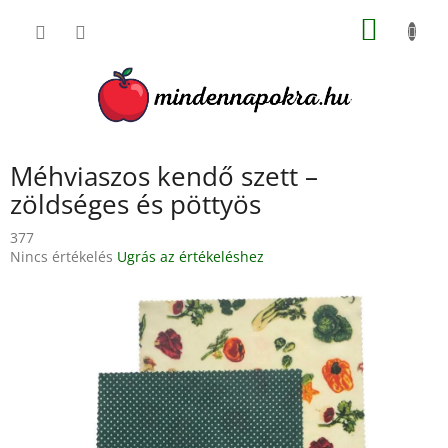
Ugrás
KOSÁR
a
fő
tartalomhoz
Méhviaszos kendő szett –
zöldséges és pöttyös
377
A
Nincs értékelés
Ugrás az értékeléshez
termék
átlagos
értékelése
5-
ből
0,0
csillag.