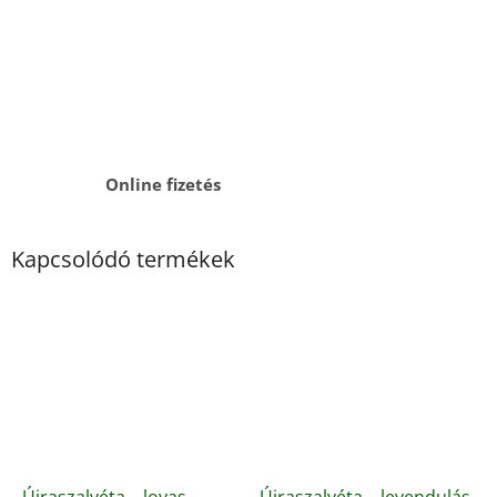
Online fizetés
Kapcsolódó termékek
Újraszalvéta – lovas
Újraszalvéta – levendulás