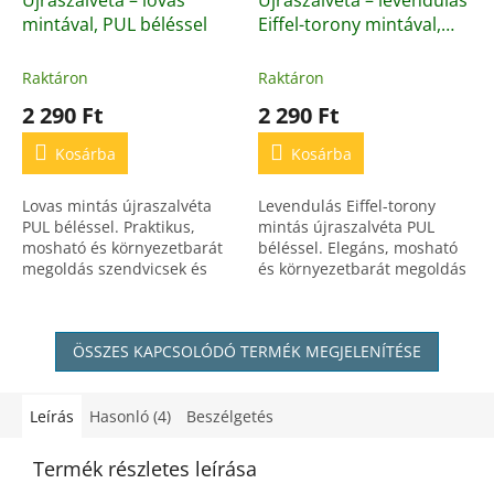
mintával, PUL béléssel
Eiffel-torony mintával,
PUL béléssel
Raktáron
Raktáron
2 290 Ft
2 290 Ft
Kosárba
Kosárba
Lovas mintás újraszalvéta
Levendulás Eiffel-torony
PUL béléssel. Praktikus,
mintás újraszalvéta PUL
mosható és környezetbarát
béléssel. Elegáns, mosható
megoldás szendvicsek és
és környezetbarát megoldás
uzsonnák csomagolására.
szendvicsek, pékáruk és
Megfelel az EU előírásoknak
uzsonnák csomagolására.
és OEKO-TEX minősítéssel...
Megfelel az EU...
ÖSSZES KAPCSOLÓDÓ TERMÉK MEGJELENÍTÉSE
Leírás
Hasonló (4)
Beszélgetés
Termék részletes leírása