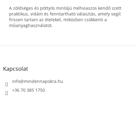
A zöldséges és pöttyös mintájú méhviaszos kendő szett
praktikus, vidám és fenntartható választás, amely segít
frissen tartani az ételeket, miközben csökkenti a
műanyaghasználatot.
L
á
b
l
Kapcsolat
é
c
info
@
mindennapokra.hu
+36 70 385 1750