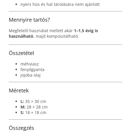
nyers hús és hal tárolására nem ajánlott
Mennyire tartós?
Megfelelő használat mellett akár
1–1,5 évig is
használható
, majd komposztálható.
Összetétel
méhviasz
fenyőgyanta
jojoba olaj
Méretek
L:
35 × 30 cm
M:
28 × 28 cm
S:
18 × 18 cm
Összegzés