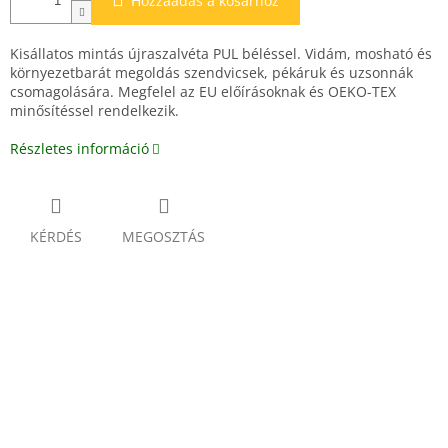
Hozzáadás a kosárhoz
Kisállatos mintás újraszalvéta PUL béléssel. Vidám, mosható és
környezetbarát megoldás szendvicsek, pékáruk és uzsonnák
csomagolására. Megfelel az EU előírásoknak és OEKO-TEX
minősítéssel rendelkezik.
Részletes információ
KÉRDÉS
MEGOSZTÁS