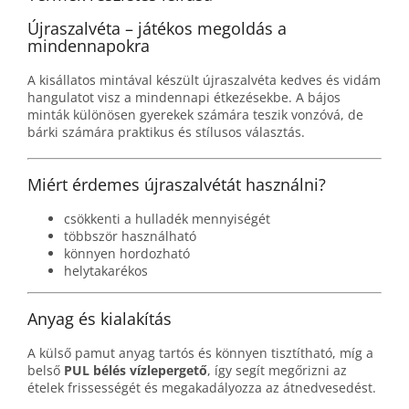
Újraszalvéta – játékos megoldás a
mindennapokra
A kisállatos mintával készült újraszalvéta kedves és vidám
hangulatot visz a mindennapi étkezésekbe. A bájos
minták különösen gyerekek számára teszik vonzóvá, de
bárki számára praktikus és stílusos választás.
Miért érdemes újraszalvétát használni?
csökkenti a hulladék mennyiségét
többször használható
könnyen hordozható
helytakarékos
Anyag és kialakítás
A külső pamut anyag tartós és könnyen tisztítható, míg a
belső
PUL bélés vízlepergető
, így segít megőrizni az
ételek frissességét és megakadályozza az átnedvesedést.