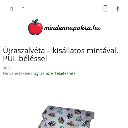
Ugrás
KOSÁR
a
fő
tartalomhoz
Újraszalvéta – kisállatos mintával,
PUL béléssel
308
A
Nincs értékelés
Ugrás az értékeléshez
termék
átlagos
értékelése
5-
ből
0,0
csillag.