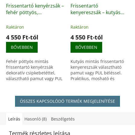
Frissentartó kenyérzsák –
Frissentartó
fehér pöttyös,
kenyereszsák – kutyás
csipkebetéttel, pamut
mintával, pamut vagy
vagy PUL béléssel
PUL béléssel
Raktáron
Raktáron
4 550 Ft-tól
4 550 Ft-tól
BŐVEBBEN
BŐVEBBEN
Fehér pöttyös mintás
Kutyás mintás frissentartó
frissentartó kenyérzsák
kenyereszsák választható
dekoratív csipkebetéttel,
pamut vagy PUL béléssel.
választható pamut vagy PUL
Praktikus, mosható és
béléssel. Praktikus, mosható
környezetbarát megoldás
és környezetbarát megoldás
kenyér és pékáru tárolására.
kenyér és pékáruk...
Többféle méretben elérhető.
ÖSSZES KAPCSOLÓDÓ TERMÉK MEGJELENÍTÉSE
Leírás
Hasonló (8)
Beszélgetés
Termék részletes leírása