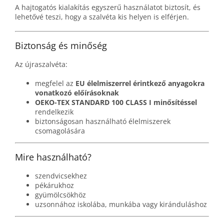
A hajtogatós kialakítás egyszerű használatot biztosít, és
lehetővé teszi, hogy a szalvéta kis helyen is elférjen.
Biztonság és minőség
Az újraszalvéta:
megfelel az
EU élelmiszerrel érintkező anyagokra
vonatkozó előírásoknak
OEKO-TEX STANDARD 100 CLASS I minősítéssel
rendelkezik
biztonságosan használható élelmiszerek
csomagolására
Mire használható?
szendvicsekhez
pékárukhoz
gyümölcsökhöz
uzsonnához iskolába, munkába vagy kiránduláshoz