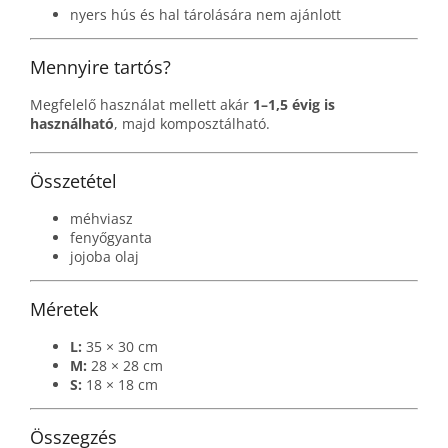
nyers hús és hal tárolására nem ajánlott
Mennyire tartós?
Megfelelő használat mellett akár
1–1,5 évig is
használható
, majd komposztálható.
Összetétel
méhviasz
fenyőgyanta
jojoba olaj
Méretek
L:
35 × 30 cm
M:
28 × 28 cm
S:
18 × 18 cm
Összegzés