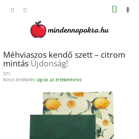
Ugrás
KOSÁR
a
fő
tartalomhoz
Méhviaszos kendő szett – citrom
mintás
Újdonság!
371
A
Nincs értékelés
Ugrás az értékeléshez
termék
átlagos
értékelése
5-
ből
0,0
csillag.