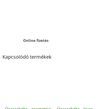
Online fizetés
Kapcsolódó termékek
Újraszalvéta – geometriai
Újraszalvéta – lovas