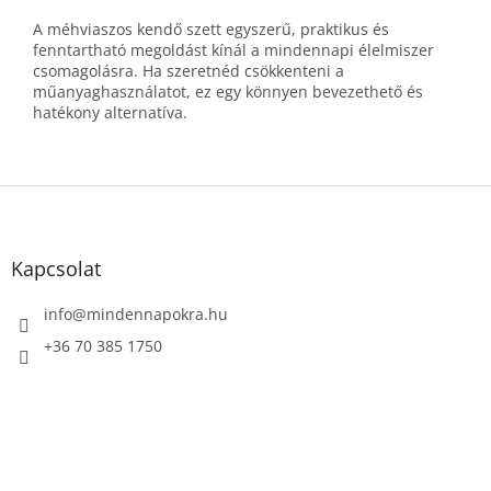
A méhviaszos kendő szett egyszerű, praktikus és
fenntartható megoldást kínál a mindennapi élelmiszer
csomagolásra. Ha szeretnéd csökkenteni a
műanyaghasználatot, ez egy könnyen bevezethető és
hatékony alternatíva.
L
á
b
l
Kapcsolat
é
c
info
@
mindennapokra.hu
+36 70 385 1750