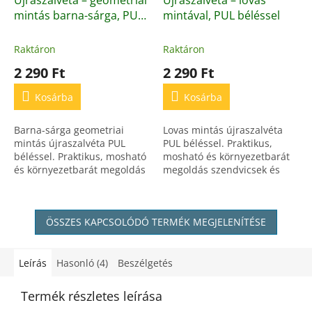
mintás barna-sárga, PUL
mintával, PUL béléssel
béléssel
Raktáron
Raktáron
2 290 Ft
2 290 Ft
Kosárba
Kosárba
Barna-sárga geometriai
Lovas mintás újraszalvéta
mintás újraszalvéta PUL
PUL béléssel. Praktikus,
béléssel. Praktikus, mosható
mosható és környezetbarát
és környezetbarát megoldás
megoldás szendvicsek és
szendvicsek, pékáruk és
uzsonnák csomagolására.
uzsonnák csomagolására.
Megfelel az EU előírásoknak
Megfelel az EU...
és OEKO-TEX minősítéssel...
ÖSSZES KAPCSOLÓDÓ TERMÉK MEGJELENÍTÉSE
Leírás
Hasonló (4)
Beszélgetés
Termék részletes leírása