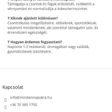
Támogatja a csontok és fogak erősítését, csökkenti a
vérnyomást és normalizálja a koleszterinszintet.
❓
Kiknek ajánlott különösen?
Csontritkulás megelőzésére, időseknek, sportolóknak,
valamint mindenkinek, aki szeretné támogatni szív- és
érrendszeri egészségét.
❓
Hogyan érdemes fogyasztani?
Naponta 1-2 teáskanál, önmagában vagy saláták,
gyümölcslevek ízesítésére.
L
á
b
l
Kapcsolat
é
c
info
@
mindennapokra.hu
+36 70 385 1750