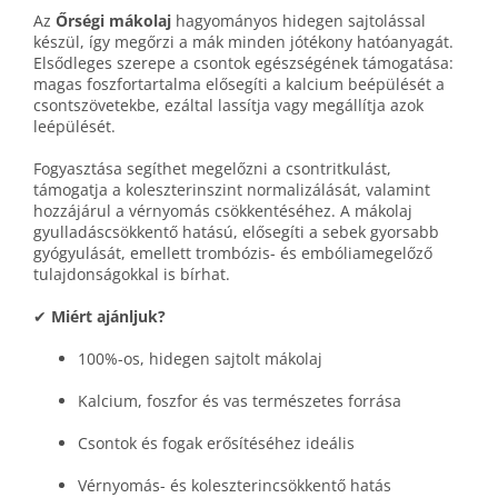
Az
Őrségi mákolaj
hagyományos hidegen sajtolással
készül, így megőrzi a mák minden jótékony hatóanyagát.
Elsődleges szerepe a csontok egészségének támogatása:
magas foszfortartalma elősegíti a kalcium beépülését a
csontszövetekbe, ezáltal lassítja vagy megállítja azok
leépülését.
Fogyasztása segíthet megelőzni a csontritkulást,
támogatja a koleszterinszint normalizálását, valamint
hozzájárul a vérnyomás csökkentéséhez. A mákolaj
gyulladáscsökkentő hatású, elősegíti a sebek gyorsabb
gyógyulását, emellett trombózis- és embóliamegelőző
tulajdonságokkal is bírhat.
✔
Miért ajánljuk?
100%-os, hidegen sajtolt mákolaj
Kalcium, foszfor és vas természetes forrása
Csontok és fogak erősítéséhez ideális
Vérnyomás- és koleszterincsökkentő hatás