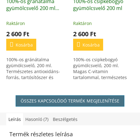
100%-os gránátalma
100%-os csipkebogyó
gyümölcsvelő 200 ml
gyümölcsvelő 200 ml
100%-os, természetes,
antioxidánsban gazdag
Raktáron
Raktáron
gyümölcsvelő
2 600 Ft
2 600 Ft
Kosárba
Kosárba
100%-os gránátalma
100%-os csipkebogyó
gyümölcsvelő, 200 ml.
gyümölcsvelő, 200 ml.
Természetes antioxidáns-
Magas C-vitamin
forrás, tartósítószer és
tartalommal, természetes
adalékanyag nélkül.
immunerősítő, hozzáadott
cukor és adalékanyagok
nélkül.
ÖSSZES KAPCSOLÓDÓ TERMÉK MEGJELENÍTÉSE
Leírás
Hasonló (7)
Beszélgetés
Termék részletes leírása