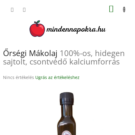
Ugrás
KOSÁR
a
fő
tartalomhoz
Őrségi Mákolaj
100%-os, hidegen
sajtolt, csontvédő kalciumforrás
A
Nincs értékelés
Ugrás az értékeléshez
termék
átlagos
értékelése
5-
ből
0,0
csillag.