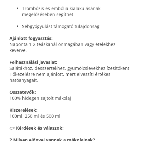
Trombózis és embólia kialakulásának
megelőzésében segíthet
Sebgyógyulást támogató tulajdonság
Ajánlott fogyasztás:
Naponta 1-2 teáskanál önmagában vagy ételekhez
keverve.
Felhasználási javaslat:
Salátákhoz, desszertekhez, gyümölcslevekhez ízesítőként.
Hőkezelésre nem ajánlott, mert elveszíti értékes
hatóanyagait.
Összetevők:
100% hidegen sajtolt mákolaj
Kiszerelések:
100ml, 250 ml és 500 ml
👉
Kérdések és válaszok:
❓
Milyen előnyei vannak a mákolajnak?