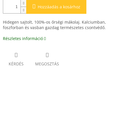
Hozzáadás a kosárhoz
Hidegen sajtolt, 100%-os őrségi mákolaj. Kalciumban,
foszforban és vasban gazdag természetes csontvédő.
Részletes információ
KÉRDÉS
MEGOSZTÁS