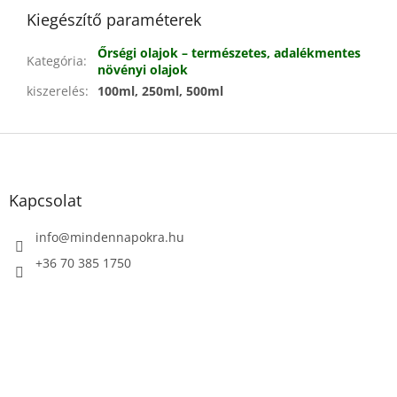
Kiegészítő paraméterek
Őrségi olajok – természetes, adalékmentes
Kategória
:
növényi olajok
kiszerelés
:
100ml, 250ml, 500ml
L
á
b
l
Kapcsolat
é
c
info
@
mindennapokra.hu
+36 70 385 1750