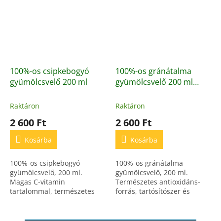
100%-os csipkebogyó
100%-os gránátalma
gyümölcsvelő 200 ml
gyümölcsvelő 200 ml
100%-os, természetes,
antioxidánsban gazdag
Raktáron
Raktáron
gyümölcsvelő
2 600 Ft
2 600 Ft
Kosárba
Kosárba
100%-os csipkebogyó
100%-os gránátalma
gyümölcsvelő, 200 ml.
gyümölcsvelő, 200 ml.
Magas C-vitamin
Természetes antioxidáns-
tartalommal, természetes
forrás, tartósítószer és
immunerősítő, hozzáadott
adalékanyag nélkül.
cukor és adalékanyagok
nélkül.