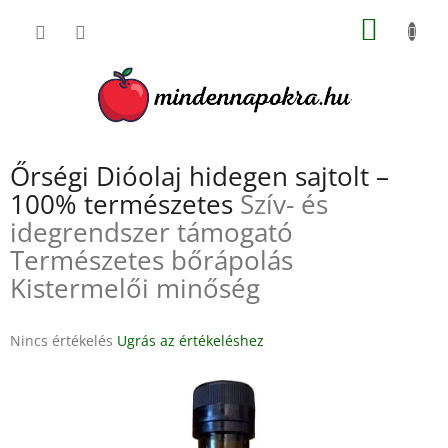
Ugrás
KOSÁR
a
fő
tartalomhoz
Őrségi Dióolaj hidegen sajtolt –
100% természetes
Szív- és
idegrendszer támogató
Természetes bőrápolás
Kistermelői minőség
A
Nincs értékelés
Ugrás az értékeléshez
termék
átlagos
értékelése
5-
ből