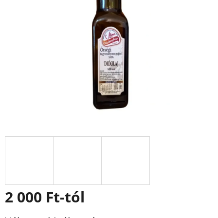
0,0
csillag.
2 000 Ft
-tól
Egységár: