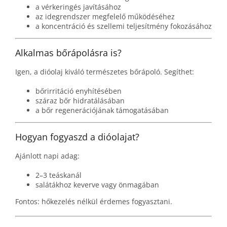
a vérkeringés javításához
az idegrendszer megfelelő működéséhez
a koncentráció és szellemi teljesítmény fokozásához
Alkalmas bőrápolásra is?
Igen, a dióolaj kiváló természetes bőrápoló. Segíthet:
bőrirritáció enyhítésében
száraz bőr hidratálásában
a bőr regenerációjának támogatásában
Hogyan fogyaszd a dióolajat?
Ajánlott napi adag:
2–3 teáskanál
salátákhoz keverve vagy önmagában
Fontos: hőkezelés nélkül érdemes fogyasztani.