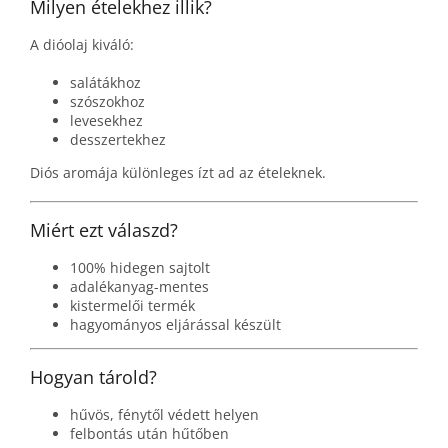
Milyen ételekhez illik?
A dióolaj kiváló:
salátákhoz
szószokhoz
levesekhez
desszertekhez
Diós aromája különleges ízt ad az ételeknek.
Miért ezt válaszd?
100% hidegen sajtolt
adalékanyag-mentes
kistermelői termék
hagyományos eljárással készült
Hogyan tárold?
hűvös, fénytől védett helyen
felbontás után hűtőben