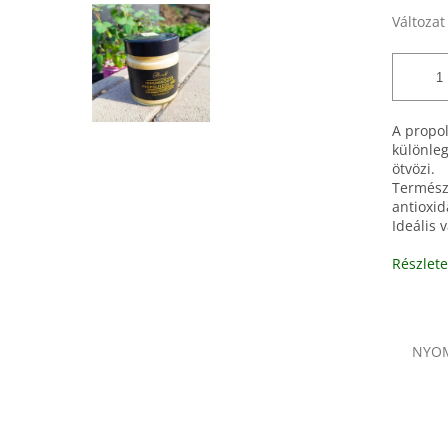
Változat
A propol
különleg
ötvözi.
Termész
antioxi
Ideális 
Részlete
NYO