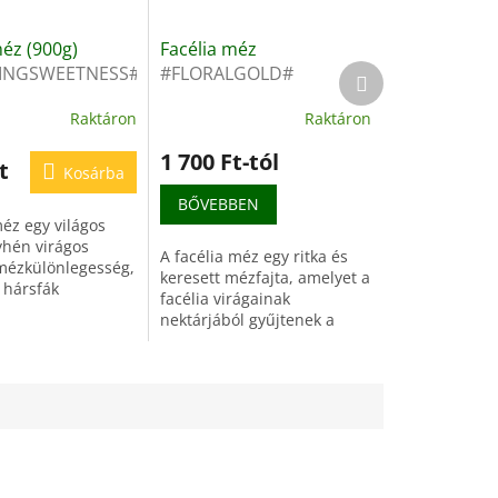
éz (900g)
Facélia méz
Következő
INGSWEETNESS#
#FLORALGOLD#
termék
us
különleges
Raktáron
Raktáron
nlegesség
mézkülönlegesség
rág nektárból
facélia virágból
1 700 Ft-tól
t
Kosárba
BŐVEBBEN
éz egy világos
yhén virágos
A facélia méz egy ritka és
mézkülönlegesség,
keresett mézfajta, amelyet a
 hársfák
facélia virágainak
ól
nektárjából gyűjtenek a
k.Természetes
méhek.Lágy, krémes állaga
nt használható,
és enyhén virágos aromája
ntioxidánsokban
különleges élményt...