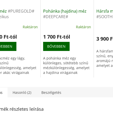
cméz
#PUREGOLD#
Pohánka (hajdina) méz
Hársfa m
zikus
#DEEPCARE#
#SOOTH
ülönlegesség
funkcionális
klasszik
Raktáron
Raktáron
irágból
mézkülönlegesség
mézkülö
hajdinából
hársfavi
0 Ft-tól
1 700 Ft-tól
3 900 F
VEBBEN
BŐVEBBEN
A hársfam
színű, en
ácméz egy lágy,
A pohánka méz egy
aromájú 
színű
különleges, sötétebb színű
amelyet a
lönlegesség, amelyet
mézkülönlegesség, amelyet
nektárjáb
ér akác virágainak
a hajdina virágainak
készítene
rjából
nektárjából
édesítőké
tenek.Gyengéden édes
gyűjtenek.Gazdag ásványi
gazdag a
s virágos aromája
anyagokban, P- és B-
és...
ezetessé teszi
vitaminokban,...
ás
Hasonló (2)
Beszélgetés
n...
mék részletes leírása