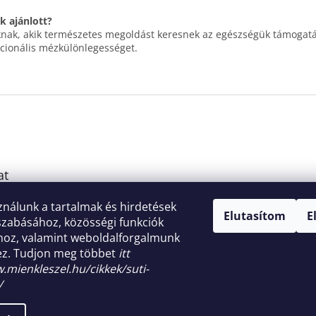
k ajánlott?
nak, akik természetes megoldást keresnek az egészségük támogatá
cionális mézkülönlegességet.
Á
at
r
u
Á
k
mindennapokra.
ználunk a tartalmak és hirdetések
e
Elutasítom
E
szabásához, közösségi funkciók
r
ához, valamint weboldalforgalmunk
0 385 1750
e
z. Tudjon meg többet
itt
s
ő
.mienkleszel.hu/cikkek/suti-
/
nntartva.
Süti beállítások szerkesztése