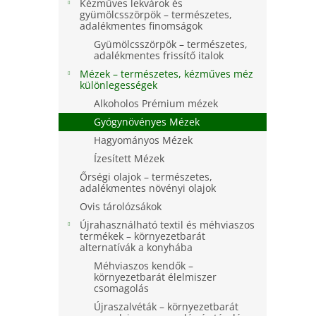
e
Kézműves lekvárok és
csillag.
l
gyümölcsszörpök – természetes,
adalékmentes finomságok
Gyümölcsszörpök – természetes,
adalékmentes frissítő italok
Mézek – természetes, kézműves méz
különlegességek
Alkoholos Prémium mézek
Gyógynövényes Mézek
Hagyományos Mézek
Ízesített Mézek
Őrségi olajok – természetes,
adalékmentes növényi olajok
Ovis tárolózsákok
Újrahasználható textil és méhviaszos
termékek – környezetbarát
alternatívák a konyhába
Méhviaszos kendők –
környezetbarát élelmiszer
csomagolás
Újraszalvéták – környezetbarát