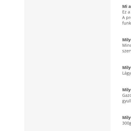
Mi a
Ez a
A pr
funk
Mily
Mind
szer
Mily
Lágy
Mily
Gazd
gyul
Mily
300g