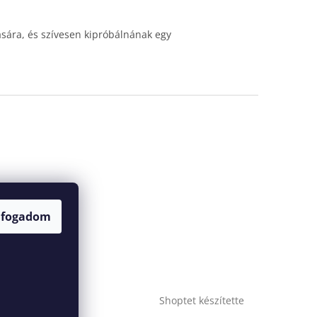
sára, és szívesen kipróbálnának egy
rukereső.hu
lfogadom
Shoptet készítette