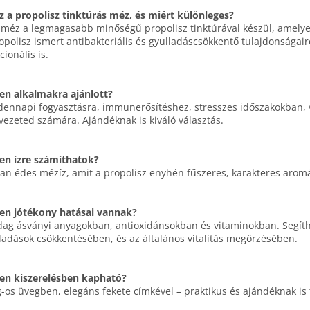
z a propolisz tinktúrás méz, és miért különleges?
 méz a legmagasabb minőségű propolisz tinktúrával készül, amelye
opolisz ismert antibakteriális és gyulladáscsökkentő tulajdonsága
cionális is.
en alkalmakra ajánlott?
ennapi fogyasztásra, immunerősítéshez, stresszes időszakokban, 
vezeted számára. Ajándéknak is kiváló választás.
en ízre számíthatok?
an édes mézíz, amit a propolisz enyhén fűszeres, karakteres aromáj
en jótékony hatásai vannak?
ag ásványi anyagokban, antioxidánsokban és vitaminokban. Segít
ladások csökkentésében, és az általános vitalitás megőrzésében.
en kiszerelésben kapható?
-os üvegben, elegáns fekete címkével – praktikus és ajándéknak is 