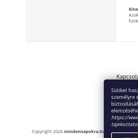
Kine
Azok
funk
L
á
b
l
é
Kapcsol
c
info
@
Sütiket has
hu
személyre 
biztosítás
+36 7
elemzéséhe
https://www
tajekoztato
Copyright 2026
mindennapokra.hu
. Minden jog fe