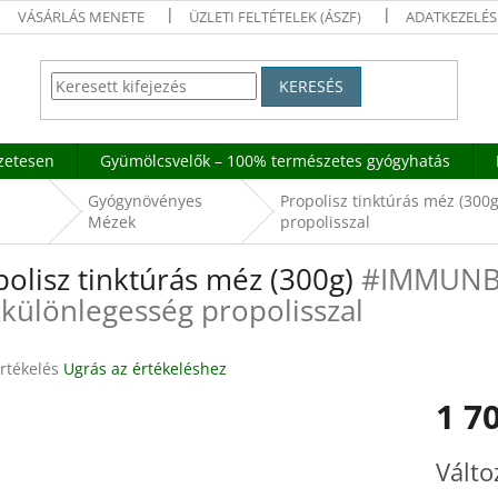
VÁSÁRLÁS MENETE
ÜZLETI FELTÉTELEK (ÁSZF)
ADATKEZELÉS
KERESÉS
szetesen
Gyümölcsvelők – 100% természetes gyógyhatás
Gyógynövényes
Propolisz tinktúrás méz (300
Mézek
propolisszal
olisz tinktúrás méz (300g)
#IMMUNB
különlegesség propolisszal
rtékelés
Ugrás az értékeléshez
1 70
ése
Egységár
Válto