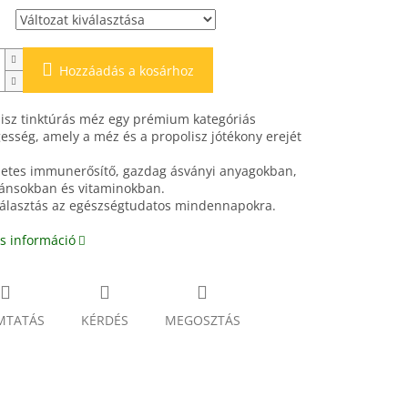
Hozzáadás a kosárhoz
isz tinktúrás méz egy prémium kategóriás
esség, amely a méz és a propolisz jótékony erejét
etes immunerősítő, gazdag ásványi anyagokban,
dánsokban és vitaminokban.
választás az egészségtudatos mindennapokra.
s információ
MTATÁS
KÉRDÉS
MEGOSZTÁS