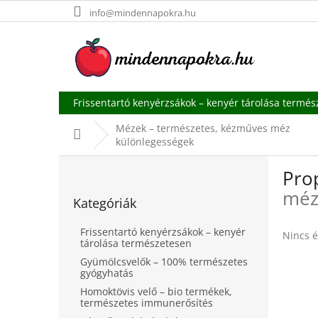
Ugrás
info@mindennapokra.hu
a
fő
tartalomhoz
Frissentartó kenyérzsákok – kenyér tárolása termé
Mézek – természetes, kézműves méz
Kezdőlap
különlegességek
O
Prop
l
Kategóriák
d
méz
Kategóriák
átugrása
a
l
Frissentartó kenyérzsákok – kenyér
A
Nincs é
s
tárolása természetesen
termék
ó
Gyümölcsvelők – 100% természetes
átlagos
p
gyógyhatás
értékel
a
5-
Homoktövis velő – bio termékek,
n
ből
természetes immunerősítés
0,0