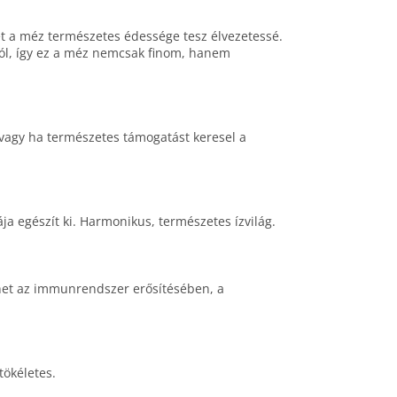
t a méz természetes édessége tesz élvezetessé.
iról, így ez a méz nemcsak finom, hanem
vagy ha természetes támogatást keresel a
a egészít ki. Harmonikus, természetes ízvilág.
het az immunrendszer erősítésében, a
tökéletes.