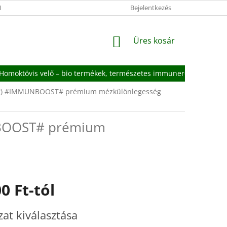
I TÁJÉKOZTATÓ
IMPRESSZUM
FOGYASZTÓVÉDELMI TÁJÉKOZTA
Bejelentkezés
KOSÁR
Üres kosár
Homoktövis velő – bio termékek, természetes immunerősítés
g)
#IMMUNBOOST# prémium mézkülönlegesség
OOST# prémium
0 Ft
-tól
:
zat kiválasztása