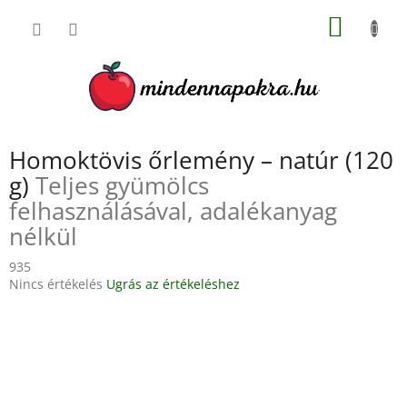
Ugrás
KOSÁR
a
fő
tartalomhoz
Homoktövis őrlemény – natúr (120
g)
Teljes gyümölcs
felhasználásával, adalékanyag
nélkül
935
A
Nincs értékelés
Ugrás az értékeléshez
termék
átlagos
értékelése
5-
ből
0,0
csillag.