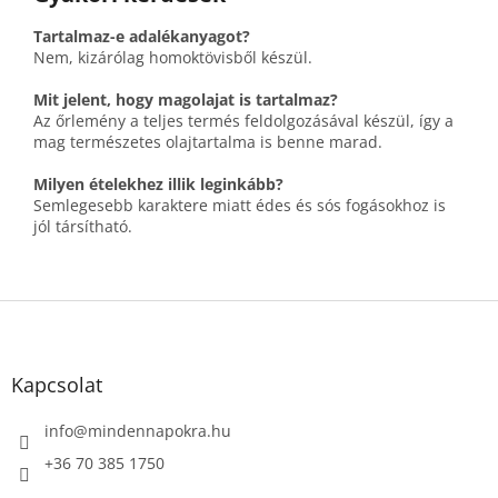
Tartalmaz-e adalékanyagot?
Nem, kizárólag homoktövisből készül.
Mit jelent, hogy magolajat is tartalmaz?
Az őrlemény a teljes termés feldolgozásával készül, így a
mag természetes olajtartalma is benne marad.
Milyen ételekhez illik leginkább?
Semlegesebb karaktere miatt édes és sós fogásokhoz is
jól társítható.
L
á
b
l
Kapcsolat
é
c
info
@
mindennapokra.hu
+36 70 385 1750