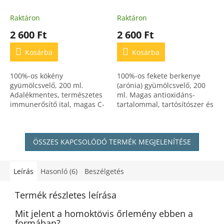
100%-os, természetes,
200 ml
100%-os,
adalékmentes
természetes,
Raktáron
Raktáron
gyümölcsvelő
antioxidánsban gazdag
2 600 Ft
2 600 Ft
gyümölcsvelő
Kosárba
Kosárba
100%-os kökény
100%-os fekete berkenye
gyümölcsvelő, 200 ml.
(arónia) gyümölcsvelő, 200
Adalékmentes, természetes
ml. Magas antioxidáns-
immunerősítő ital, magas C-
tartalommal, tartósítószer és
vitamin tartalommal és
adalékanyag nélkül.
jótékony hatásokkal.
ÖSSZES KAPCSOLÓDÓ TERMÉK MEGJELENÍTÉSE
Leírás
Hasonló (6)
Beszélgetés
Termék részletes leírása
Mit jelent a homoktövis őrlemény ebben a
formában?