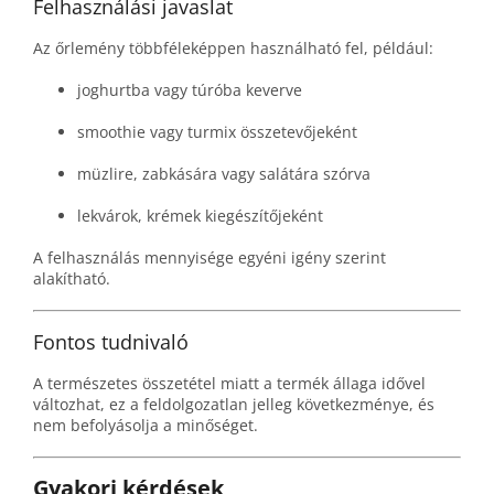
Felhasználási javaslat
Az őrlemény többféleképpen használható fel, például:
joghurtba vagy túróba keverve
smoothie vagy turmix összetevőjeként
müzlire, zabkására vagy salátára szórva
lekvárok, krémek kiegészítőjeként
A felhasználás mennyisége egyéni igény szerint
alakítható.
Fontos tudnivaló
A természetes összetétel miatt a termék állaga idővel
változhat, ez a feldolgozatlan jelleg következménye, és
nem befolyásolja a minőséget.
Gyakori kérdések