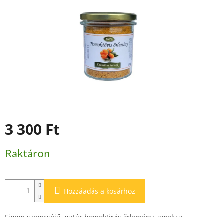
3 300 Ft
Egységár:
Raktáron
Hozzáadás a kosárhoz
Finom szemcséjű, natúr homoktövis őrlemény, amely a