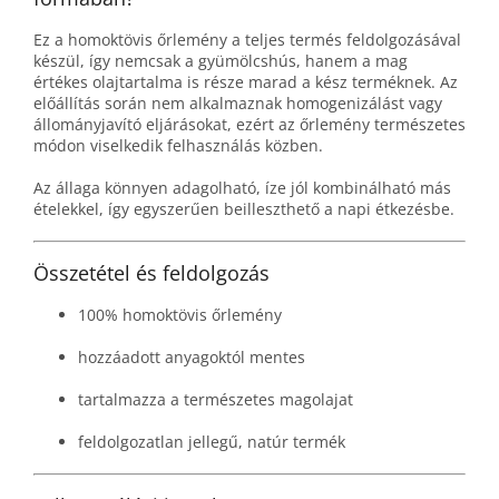
Ez a homoktövis őrlemény a teljes termés feldolgozásával
készül, így nemcsak a gyümölcshús, hanem a mag
értékes olajtartalma is része marad a kész terméknek. Az
előállítás során nem alkalmaznak homogenizálást vagy
állományjavító eljárásokat, ezért az őrlemény természetes
módon viselkedik felhasználás közben.
Az állaga könnyen adagolható, íze jól kombinálható más
ételekkel, így egyszerűen beilleszthető a napi étkezésbe.
Összetétel és feldolgozás
100% homoktövis őrlemény
hozzáadott anyagoktól mentes
tartalmazza a természetes magolajat
feldolgozatlan jellegű, natúr termék