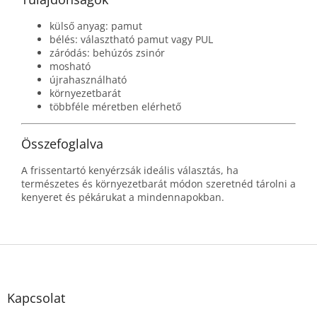
külső anyag: pamut
bélés: választható pamut vagy PUL
záródás: behúzós zsinór
mosható
újrahasználható
környezetbarát
többféle méretben elérhető
Összefoglalva
A frissentartó kenyérzsák ideális választás, ha
természetes és környezetbarát módon szeretnéd tárolni a
kenyeret és pékárukat a mindennapokban.
L
á
b
l
Kapcsolat
é