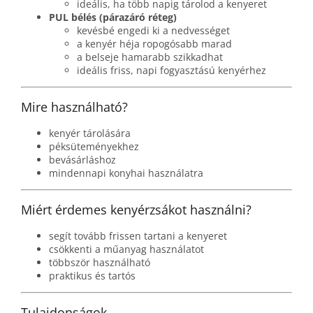
ideális, ha több napig tárolod a kenyeret
PUL bélés (párazáró réteg)
kevésbé engedi ki a nedvességet
a kenyér héja ropogósabb marad
a belseje hamarabb szikkadhat
ideális friss, napi fogyasztású kenyérhez
Mire használható?
kenyér tárolására
péksüteményekhez
bevásárláshoz
mindennapi konyhai használatra
Miért érdemes kenyérzsákot használni?
segít tovább frissen tartani a kenyeret
csökkenti a műanyag használatot
többször használható
praktikus és tartós
Tulajdonságok