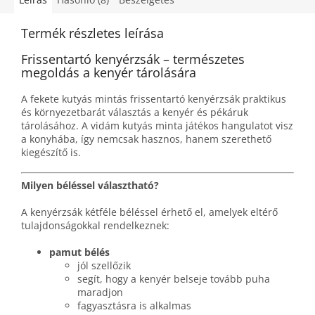
Termék részletes leírása
Frissentartó kenyérzsák – természetes
megoldás a kenyér tárolására
A fekete kutyás mintás frissentartó kenyérzsák praktikus
és környezetbarát választás a kenyér és pékáruk
tárolásához. A vidám kutyás minta játékos hangulatot visz
a konyhába, így nemcsak hasznos, hanem szerethető
kiegészítő is.
Milyen béléssel választható?
A kenyérzsák kétféle béléssel érhető el, amelyek eltérő
tulajdonságokkal rendelkeznek:
pamut bélés
jól szellőzik
segít, hogy a kenyér belseje tovább puha
maradjon
fagyasztásra is alkalmas