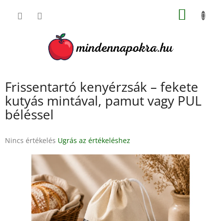
Ugrás
KOSÁR
a
fő
tartalomhoz
Frissentartó kenyérzsák – fekete
kutyás mintával, pamut vagy PUL
béléssel
A
Nincs értékelés
Ugrás az értékeléshez
termék
átlagos
értékelése
5-
ből
0,0
csillag.