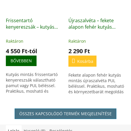
Frissentartó
Újraszalvéta – fekete
kenyereszsák – kutyás
alapon fehér kutyás
mintával, pamut vagy
mintával, PUL béléssel
PUL béléssel
Raktáron
Raktáron
4 550 Ft-tól
2 290 Ft
BŐVEBBEN
Kosárba
Kutyás mintás frissentartó
Fekete alapon fehér kutyás
kenyereszsák választható
mintás újraszalvéta PUL
pamut vagy PUL béléssel.
béléssel. Praktikus, mosható
Praktikus, mosható és
és környezetbarát megoldás
környezetbarát megoldás
szendvicsek és uzsonnák
kenyér és pékáru tárolására.
csomagolására. Megfelel az
Többféle méretben elérhető.
EU előírásoknak és...
ÖSSZES KAPCSOLÓDÓ TERMÉK MEGJELENÍTÉSE
Leírás
Hasonló (8)
Beszélgetés