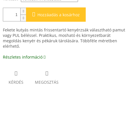
Hozzáadás a kosárhoz
Fekete kutyás mintás frissentartó kenyérzsák választható pamut
vagy PUL béléssel. Praktikus, mosható és környezetbarát
megoldás kenyér és pékáruk tárolására. Többféle méretben
elérhető.
Részletes információ
KÉRDÉS
MEGOSZTÁS