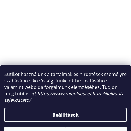
k
e
r
e
s
ő
Sütiket használunk a tartalmak és hirdetések személyre
szabásához, közösségi funkciók biztosításához,
valamint weboldalforgalmunk elemzéséhez. Tudjon
meg többet
itt https://www.mienkleszel.hu/cikkek/suti-
tajekoztato/
Shoptet készítette
Beállítások
Copyright 2026
mindennapokra.hu
. Minden jog fenntartva.
Süti beállítások szerkesztése